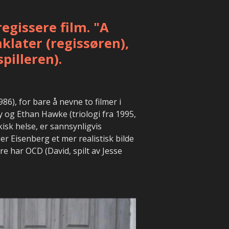
egissere film. "A
klater (regissøren),
pilleren).
86), for bare å nevne to filmer i
 og Ethan Hawke (triologi fra 1995,
isk helse, er sannsynligvis
er Eisenberg et mer realistisk bilde
dre har OCD (David, spilt av Jesse