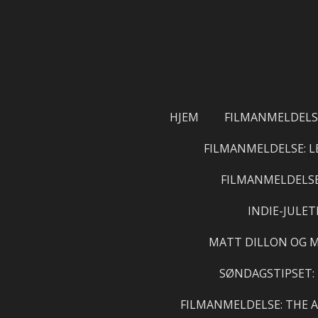
Gå
til
hovedinnhold
HJEM
FILMANMELDELSE
FILMANMELDELSE: L
FILMANMELDELSE:
INDIE-JULE
MATT DILLON OG M
SØNDAGSTIPSET:
FILMANMELDELSE: THE 