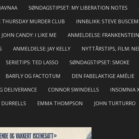
HAVNAA
SØNDAGSTIPSET: MY LIBERATION NOTES
E THURSDAY MURDER CLUB
INNBLIKK: STEVE BUSCEM
JOHN CANDY: I LIKE ME
ANMELDELSE: FRANKENSTEI
S
ANMELDELSE: JAY KELLY
NYTTÅRSTIPS, FILM: N
SERIETIPS: TED LASSO
SØNDAGSTIPSET: SMOKE
BARFLY OG FACTOTUM
DEN FABELAKTIGE AMÉLIE
G DELIVERANCE
CONNOR SWINDELLS
INSOMNIA X
 DURRELLS
EMMA THOMPSON
JOHN TURTURRO