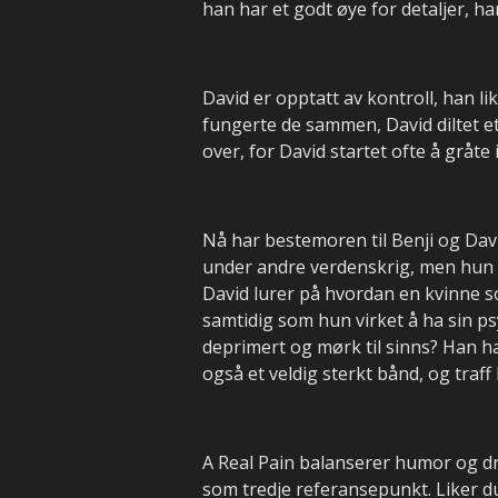
han har et godt øye for detaljer, h
David er opptatt av kontroll, han l
fungerte de sammen, David diltet e
over, for David startet ofte å gråt
Nå har bestemoren til Benji og Dav
under andre verdenskrig, men hun k
David lurer på hvordan en kvinne 
samtidig som hun virket å ha sin ps
deprimert og mørk til sinns? Han ha
også et veldig sterkt bånd, og traff
A Real Pain balanserer humor og dra
som tredje referansepunkt. Liker du 