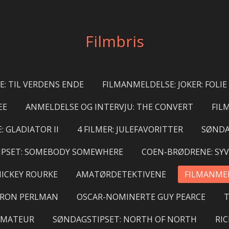
Filmbris
: TIL VERDENS ENDE
FILMANMELDELSE: JOKER: FOLIE
EE
ANMELDELSE OG INTERVJU: THE CONVERT
FIL
 GLADIATOR II
4 FILMER: JULEFAVORITTER
SØNDA
TIPSET: SOMEBODY SOMEWHERE
COEN-BRØDRENE: SYV
ICKEY ROURKE
AMATØRDETEKTIVENE
FILMANMEL
 RON PERLMAN
OSCAR-NOMINERTE GUY PEARCE
T
AMATEUR
SØNDAGSTIPSET: NORTH OF NORTH
RIC