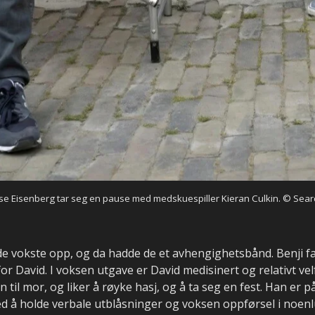
sse Eisenberg tar seg en pause med medskuespiller Kieran Culkin.
© Searc
de vokste opp, og da hadde de et avhengighetsbånd. Benji fa
or David. I voksen utgave er David medisinert og relativt v
en til mor, og liker å røyke hasj, og å ta seg en fest. Han e
d å holde verbale utblåsninger og voksen oppførsel i noenl