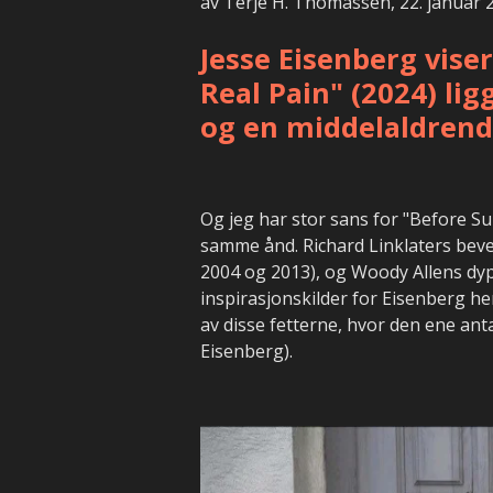
av Terje H. Thomassen, 22. januar 
Jesse Eisenberg vise
Real Pain" (2024) li
og en middelaldrende
Og jeg har stor sans for "Before Sun
samme ånd. Richard Linklaters beve
2004 og 2013), og Woody Allens dyp
inspirasjonskilder for Eisenberg he
av disse fetterne, hvor den ene anta
Eisenberg).