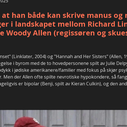
2025
r at han både kan skrive manus og r
gger i landskapet mellom Richard Lin
 Woody Allen (regissøren og skues
set" (Linklater, 2004) og "Hannah and Her Sisters" (Allen, 19
gelse i byrom med de to hovedpersonene spilt av Julie Delpy
dykk i jødiske amerikanere/familier med fokus på skjør psyk
r. Men der Allen ofte spilte nevrotiske hypokondere, så fang
geligvis er bipolar (Benji, spilt av Kieran Culkin), og den an