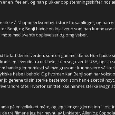
an er en "feeler", og han plukker opp stemningsskifter hos a
iker ikke å få oppmerksomhet i store forsamlinger, og han er
tter Benji, og Benji hadde en lojal venn som han kunne øs
e i møte med uvante opplevelser og omgivelser.
id forlatt denne verden, som en gammel dame. Hun hadde sitt
om seg levende fra det hele, kom seg over til USA, og slo 
som hadde gjennomlevd så mye grusomt kunne være så sterk,
ykiske helse i behold. Og hvordan kan Benji som har vokst o
r jo genene til sin sterke bestemor, som han elsket så høyt
 hverandre ofte. Hvorfor smittet ikke hennes sterke livsgnist
ma på en vellykket måte, og jeg slenger gjerne inn "Lost in
de tre filmene jeg har nevnt, av Linklater, Allen og Coppola,