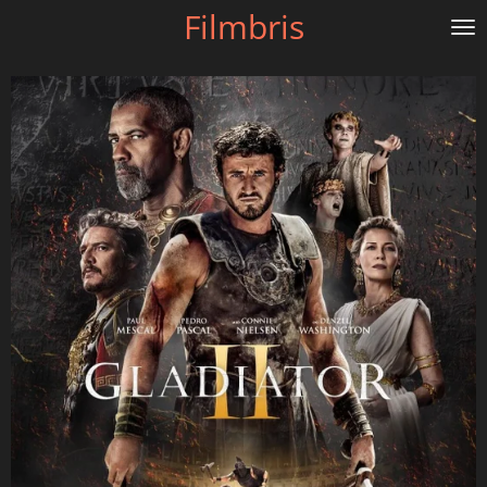
Filmbris
Gå
til
hovedinnhold