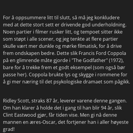
For å oppsummere litt til slutt, så må jeg konkludere
med at dette stort sett er drivende god underholdning.
Noen partier i filmer rusker litt, og tempoet sitter ikke
som støpt i alle scener, og jeg tenkte at flere partier
skulle vært mer dunkle og mørke filmatisk, for å drive
frem ondskapen bedre. Dette slik Francis Ford Coppola
på en glimrende måte gjorde i "The Godfather" (1972),
bare for å trekke frem et godt eksempel (som også bør
passe her). Coppola brukte lys og skygge i rommene for
å gi mer næring til det psykologiske dramaet som pågikk.
Ridley Scott, straks 87 år, leverer varene denne gangen.
Om han klarer å holde det i gang til han blir 94 år, slik
Clint Eastwood gjør, får tiden vise. Men gi nå denne
mannen en æres-Oscar, det fortjener han i aller høyeste
grad!