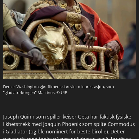
Denzel Washington gjør filmens største rolleprestasjon, som
"gladiatorkongen" Macrinus.
© UIP
Joseph Quinn som spiller keiser Geta har faktisk fysiske
likhetstrekk med Joaquin Phoenix som spilte Commodus
i Gladiator (og ble nominert for beste birolle). Det er
passende med tanke på personligheten også, for disse