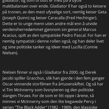
gladiator, og som til slutt er med på å dytte
maktbalansen over ende. Gladiator ll har også to keisere
på tronen, av den mest ufyselige sort, nemlig keiser Geta
(Joseph Quinn) og keiser Caracalla (Fred Hechinger).
Dette er to unge menn uten andre mål enn å utvide
verdensherredømmet gjennom sin general Marcus
Acacius, spilt av den sympatiske Pedro Pascal. For han er
nemlig sympatisk i denne rollen også, og han deler livet
og sine politiske tanker og ideer med Lucilla (Connie
Nielsen).
Nielsen finner vi også i Gladiator fra 2000, og Derek
Jacobi spiller Gracchus, slik han gjorde i den fem ganger
Oscar-vinnende storfilmen fra årtusenskiftet. Og så har
vi Tim McInnerny som livsnyteren og den politiske
slangen Thraex. For de som er litt oppe i årene, så
minnes vi McInnerny som den lite begavede Percy i
serien "The Black Adder" (1982 - 1989), den klassiske