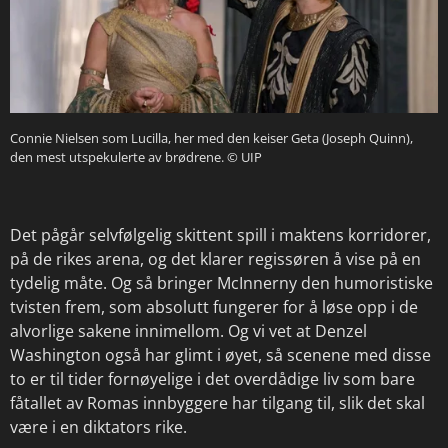
Connie Nielsen som Lucilla, her med den keiser Geta (Joseph Quinn),
den mest utspekulerte av brødrene.
© UIP
Det pågår selvfølgelig skittent spill i maktens korridorer,
på de rikes arena, og det klarer regissøren å vise på en
tydelig måte. Og så bringer McInnerny den humoristiske
tvisten frem, som absolutt fungerer for å løse opp i de
alvorlige sakene innimellom. Og vi vet at Denzel
Washington også har glimt i øyet, så scenene med disse
to er til tider fornøyelige i det overdådige liv som bare
fåtallet av Romas innbyggere har tilgang til, slik det skal
være i en diktators rike.