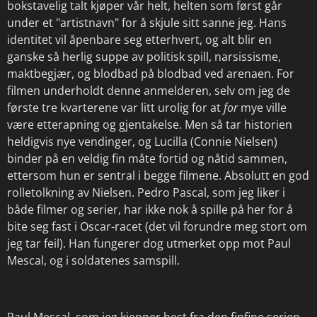
bokstavelig talt kjøper vår helt, helten som først går
under et "artistnavn" for å skjule sitt sanne jeg. Hans
identitet vil åpenbare seg etterhvert, og alt blir en
ganske så herlig suppe av politisk spill, narsissisme,
maktbegjær, og blodbad på blodbad ved arenaen. For
filmen underholdt denne anmelderen, selv om jeg de
første tre kvarterene var litt urolig for at
for
mye ville
være etterapning og gjentakelse. Men så tar historien
heldigvis nye vendinger, og Lucilla (Connie Nielsen)
binder på en veldig fin måte fortid og nåtid sammen,
ettersom hun er sentral i begge filmene. Absolutt en god
rolletolkning av Nielsen. Pedro Pascal, som jeg liker i
både filmer og serier, har ikke nok å spille på her for å
bite seg fast i Oscar-racet (det vil forundre meg stort om
jeg tar feil). Han fungerer dog utmerket opp mot Paul
Mescal, og i soldatenes samspill.
Paul Mescal, som jeg kjenner best fra den finfine serien