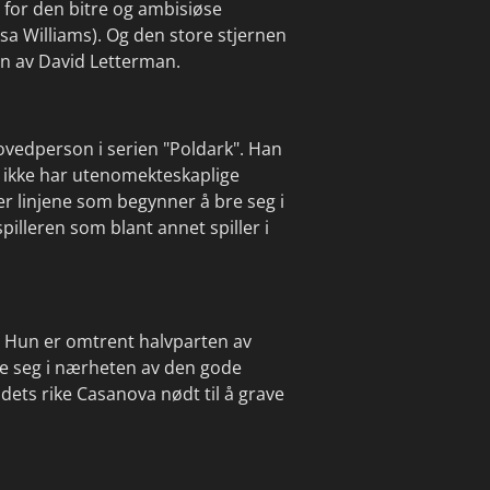
 for den bitre og ambisiøse
 Williams). Og den store stjernen
ven av David Letterman.
ovedperson i serien "Poldark". Han
m ikke har utenomekteskaplige
er linjene som begynner å bre seg i
illeren som blant annet spiller i
). Hun er omtrent halvparten av
åge seg i nærheten av den gode
dets rike Casanova nødt til å grave