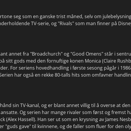
rtone seg som en ganske trist måned, selv om julebelysning
nderholdende TV-serie, og "Rivals" som man finner på Disne
lant annet fra "Broadchurch" og "Good Omens" står i sentru
å sitt gods med den fornuftige konen Monica (Claire Rus
der. For seriens hovedhandling i første sesong pågår i 1986
 Serien har også en rekke 80-talls hits som omfavner handlin
d sin TV-kanal, og er blant annet villig til å overse at de
s ansatte. Og serien har mange rivaler som først og fremst 
k (Alex Hassell). Han ser ut som en krysning av James Nesbi
 er "guds gave" til kvinnene, og de faller som fluer for den 