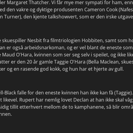
der Margaret Thatcher. Vi får mye mer sympati for ham, enn
d den vakre og dyktige produsenten Cameron Cook (Nafessa
an Turner), den kjente talkshowvert, som er den irske utga
 skuespiller Nesbit fra filmtriologien Hobbiten, samt som h
Han er også arbeidsnarkoman, og er vel blant de eneste so
Maud O'Hara, kvinnen som ser seg selv i speilet, og ikke lik
tter er den 20 år gamle Taggie O'Hara (Bella Maclean, skuesp
ker og en rasende god kokk, og hun har et hjerte av gull.
-Black falle for den eneste kvinnen han ikke kan få (Taggie
rt likevel. Rupert har nemlig lovet Declan at han ikke skal v
sidig tillit etterhvert mellom de to kamphanene, så blir områ
unnen.