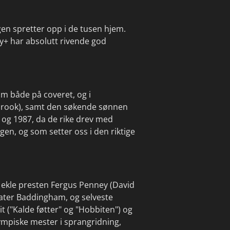
en spretter opp i de tusen hjem.
y+ har absolutt rivende god
m både på coveret, og i
hbrook), samt den søkende sønnen
 og 1987, da de rike drev med
gen, og som setter oss i den riktige
n ekle presten Fergus Penney (David
hater Baddingham, og selveste
t ("Kalde føtter" og "Hobbiten") og
olympiske mester i sprangridning,