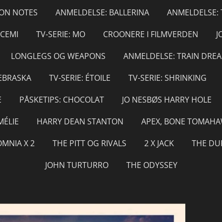
ION NOTES
ANMELDELSE: BALLERINA
ANMELDELSE:
SCEMI
TV-SERIE: MO
CROONERE I FILMVERDEN
J
LONGLEGS OG WEAPONS
ANMELDELSE: TRAIN DRE
NEBRASKA
TV-SERIE: ÉTOILE
TV-SERIE: SHRINKING
E
PÅSKETIPS: CHOCOLAT
JO NESBØS HARRY HOLE
MÉLIE
HARRY DEAN STANTON
APEX, BONE TOMAHA
OMNIA X 2
THE PITT OG RIVALS
2 X JACK
THE DU
JOHN TURTURRO
THE ODYSSEY