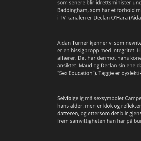
som senere blir idrettsminister un
Baddingham, som har et forhold me
i TV-kanalen er Declan O'Hara (Aid
Aidan Turner kjenner vi som nevnte
er en hissigpropp med integritet. 
affærer. Det har derimot hans kone 
ansiktet. Maud og Declan sin ene da
"Sex Education"). Taggie er dyslekti
Selvfølgelig må sexsymbolet Campell
hans alder, men er klok og reflekte
datteren, og ettersom det blir gjen
frem samvittigheten han har på b