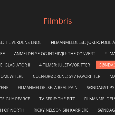
Filmbris
E: TIL VERDENS ENDE
FILMANMELDELSE: JOKER: FOLIE 
LEE
ANMELDELSE OG INTERVJU: THE CONVERT
FILM
: GLADIATOR II
4 FILMER: JULEFAVORITTER
SØNDAG
Y SOMEWHERE
COEN-BRØDRENE: SYV FAVORITTER
MA
VENE
FILMANMELDELSE: A REAL PAIN
SØNDAGSTIPS
TE GUY PEARCE
TV-SERIE: THE PITT
FILMANMELDELS
TH OF NORTH
RICKY NELSON SIN KARRIERE
SØNDAGS