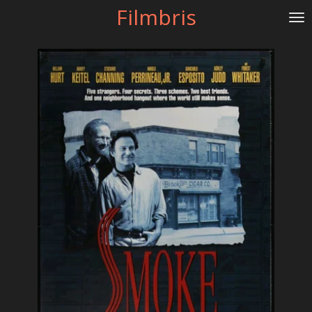
Filmbris
Gå
til
hovedinnhold