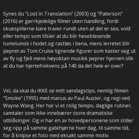
Synes du "Lost in Translation" (2003) og "Paterson"
(2016) er gørrkjedelige filmer uten handling, fordi
skuespillerne bare traver rundt uten at det er sex, vold
eller tempo som tilsier at du blir heseblesende
tumelumsk i hodet og rastløs i bena, mens lerretet blir
pepret av Tom Cruise lignende figurer som kaster seg ut
av fly og fjell mens høyoktan musikk peprer hjernen slik
at du har hjertefrekvens på 140 da det hele er over?
Vel, da skal du IKKE se mitt søndagstips, nemlig filmen
"Smoke" (1995) med manus av Paul Auster, og regi ved
Wayne Wang. Her har vi et rolig tempo, daglige rutiner,
samtaler som ikke innebærer store dramatiske
utblåsinger. Og vi har en av hovedpersonene som stiller
seg opp på samme gatehjørne hver dag, til samme tid,
for å knipse et foto med eksakt samme motiv.