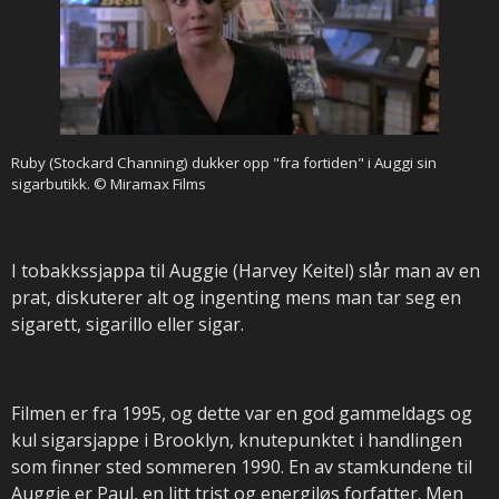
Ruby (Stockard Channing) dukker opp "fra fortiden" i Auggi sin
sigarbutikk. © Miramax Films
I tobakkssjappa til Auggie (Harvey Keitel) slår man av en
prat, diskuterer alt og ingenting mens man tar seg en
sigarett, sigarillo eller sigar.
Filmen er fra 1995, og dette var en god gammeldags og
kul sigarsjappe i Brooklyn, knutepunktet i handlingen
som finner sted sommeren 1990. En av stamkundene til
Auggie er Paul, en litt trist og energiløs forfatter. Men