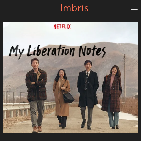
Filmbris
Gå
til
hovedinnhold