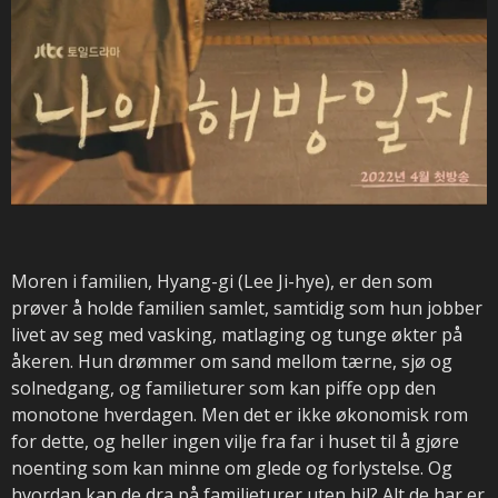
Moren i familien, Hyang-gi (Lee Ji-hye), er den som
prøver å holde familien samlet, samtidig som hun jobber
livet av seg med vasking, matlaging og tunge økter på
åkeren. Hun drømmer om sand mellom tærne, sjø og
solnedgang, og familieturer som kan piffe opp den
monotone hverdagen. Men det er ikke økonomisk rom
for dette, og heller ingen vilje fra far i huset til å gjøre
noenting som kan minne om glede og forlystelse. Og
hvordan kan de dra på familieturer uten bil? Alt de har er