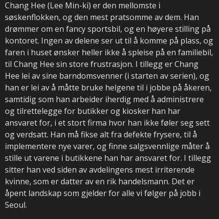
Chang Hee (Lee Min-ki) er den mellomste i
søskenflokken, og den mest pratsomme av dem. Han
drømmer om en fancy sportsbil, og en høyere stilling på
kontoret. Ingen av delene ser ut til å komme på plass, og
faren i huset ønsker heller ikke å spleise på en familiebil,
til Chang Hee sin store frustrasjon. I tillegg er Chang
Hee lei av sine barndomsvenner (i starten av serien), og
han er lei av å måtte bruke helgene til i jobbe på åkeren,
samtidig som han arbeider iherdig med å administrere
og tilrettelegge for butikker og kiosker han har
ansvaret for, i et stort firma hvor han ikke føler seg sett
og verdsatt. Han må fikse alt fra defekte frysere, til å
implementere nye varer, og finne salgsvennlige måter å
stille ut varene i butikkene han har ansvaret for. I tillegg
sitter han ved siden av avdelingens mest irriterende
kvinne, som er datter av en rik handelsmann. Det er
åpent landskap som gjelder for alle vi følger på jobb i
Seoul.