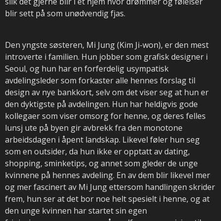
slik det gjerne blir i et hjem hvor drømmer og følelser
blir sett på som unødvendig fjas.
Den yngste søsteren, Mi Jung (Kim Ji-won), er den mest
introverte i familien. Hun jobber som grafisk designer i
Seoul, og hun har en forferdelig usympatisk
avdelingsleder som forkaster alle hennes forslag til
design av nye bankkort, selv om det viser seg at hun er
den dyktigste på avdelingen. Hun har heldigvis gode
kollegaer som viser omsorg for henne, og deres felles
lunsj ute på byen gir avbrekk fra den monotone
arbeidsdagen i åpent landskap. Likevel føler hun seg
som en outsider, da hun ikke er opptatt av dating,
shopping, sminketips, og annet som gleder de unge
kvinnene på hennes avdeling. En av dem blir likevel mer
og mer fascinert av Mi Jung ettersom handlingen skrider
frem, hun ser at det bor noe helt spesielt i henne, og at
den unge kvinnen har startet sin egen