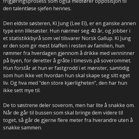
frigjøringsprosess som også medfører opposisjon til
den talentløse sjefen hennes.
Den eldste søsteren, Ki Jung (Lee El), er en ganske annen
type enn lillesøster. Hun nærmer seg 40 år, og jobber i
et statistikkbyrå som vel tilsvarer Norsk Gallup. Ki Jung
er den som gir mest blaffen i resten av familien, hun
rømmer fra hverdagen gjennom å drikke med venninner
på byen, for deretter å gråte i timesvis på soverommet.
Hun forstår at hun er fastgrodd i et mønster, samtidig
som hun ikke vet hvordan hun skal skape seg sitt eget
liv. Og hva med "den store kjærligheten", den har hun
ikke sett mye til.
De to søstrene deler soverom, men har lite å snakke om.
Når de går til bussen som skal bringe dem videre til
toget, så går de gjerne flere meter fra hverandre uten å
snakke sammen.