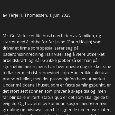
av Terje H. Thomassen, 1. juni 2025
Mr. Gu får leie et lite hus i nærheten av familien, og
starter med å jobbe for far Je-ho (Chun Ho-jin) som
driver et firma som spesialiserer seg på
baderomsinnredning. Han
viser seg å være utmerket
arbeidskraft, og når Gu ikke jobber så ser han på
stjernehimmelen mens han hver eneste dag drikker sine
to flasker med risbrennevinet soju. Han er ikke akkurat
pratsom heller, men det passer sjefen hans utmerket.
Under måltidene i huset, som er faste samlingspunkt, er
det stort sett sønnen som prøver å skape dialog, men
far blir bare irritert, status quo er det som skal gjelde til
evig tid. Og fraværet av kommunikasjon medfører mye
grubling og misnøye som blir liggende under overflaten,